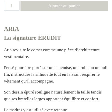
quantité
Ajouter au panier
de
Corset
Érudit
ARIA
|
La signature ÉRUDIT
Corset
élégant
Aria revisite le corset comme une pièce d’architecture
femme
vestimentaire.
premium-
ARIA
Pensé pour être porté sur une chemise, une robe ou un pull
fin, il structure la silhouette tout en laissant respirer le
vêtement qu’il accompagne.
Son dessin épuré souligne naturellement la taille tandis
que ses bretelles larges apportent équilibre et confort.
Le madras y est utilisé avec retenue.