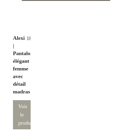
Alexi
186€
|
Pantalon
élégant
femme
avec
détail
madras
Voir
le
produit