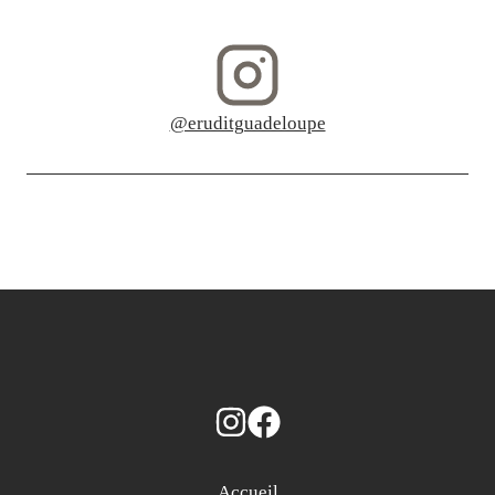
@eruditguadeloupe
Accueil