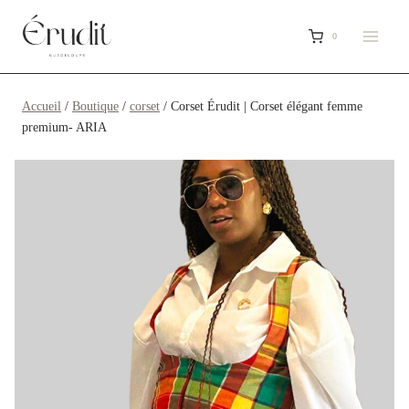
Aller
au
0
contenu
Accueil
/
Boutique
/
corset
/
Corset Érudit | Corset élégant femme
premium- ARIA